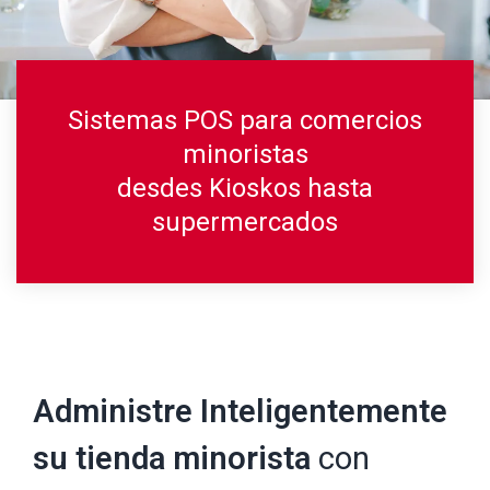
Sistemas POS para comercios
minoristas
desdes Kioskos hasta
supermercados
Administre Inteligentemente
su tienda minorista
con