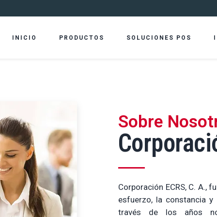
INICIO
PRODUCTOS
SOLUCIONES POS
s Fiscales
Casas de Software
SMART DTP 7
DTP-80i
Sobre Nosot
aciones & Providencias
Corporaci
QMP 18
SLK-TS40
Corporación ECRS, C. A., f
esfuerzo, la constancia y
CR 21
SLK-T212
través de los años no