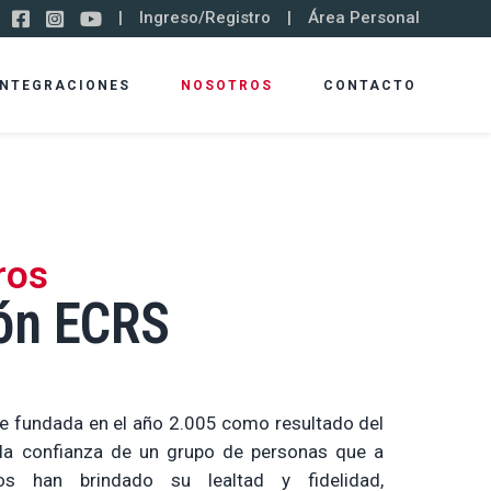
|
Ingreso/Registro
|
Área Personal
INTEGRACIONES
NOSOTROS
CONTACTO
Gestión de plazas de
Dispositivo de
aparcamiento y cobro de pagos
Transmisión
ros
DTP-1000-E
Verificación de clasificación de
ón ECRS
edad
0FP
Impresor Térmico
Programas de bonificación y
fidelización
ue fundada en el año 2.005 como resultado del
Función de hoja de tiempo
 la confianza de un grupo de personas que a
FP
Gavetas de Dinero
s han brindado su lealtad y fidelidad,
Conexión con la gestión del