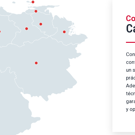
Co
C
Con
con
un 
prác
Ade
téc
gar
y o