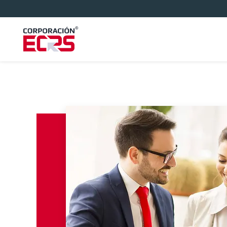
Venta Minorista
Máquina
Restaurante
Autoriz
Panadería
Peluquerías
Tintorería