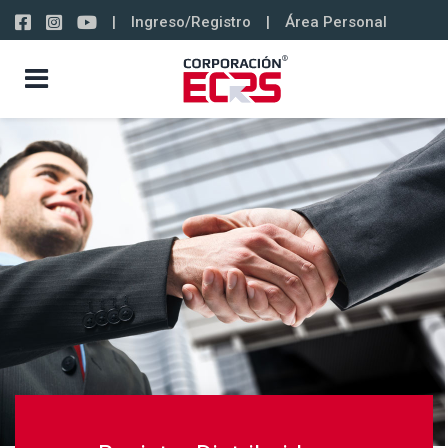
|
Ingreso/Registro
|
Área Personal