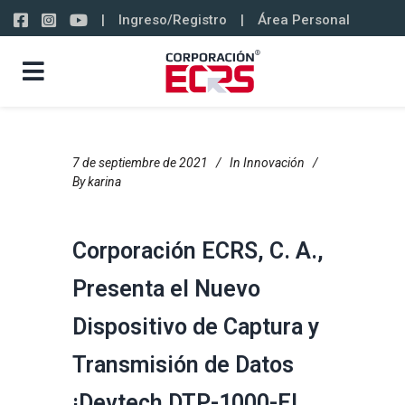
|
Ingreso/Registro
|
Área Personal
7 de septiembre de 2021
In
Innovación
By
karina
Corporación ECRS, C. A.,
Presenta el Nuevo
Dispositivo de Captura y
Transmisión de Datos
¡Devtech DTP-1000-E!